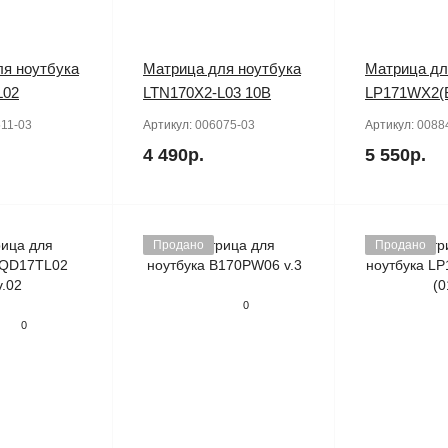
я ноутбука
Матрица для ноутбука
Матрица дл
L02
LTN170X2-L03 10B
LP171WX2(
11-03
Артикул:
006075-03
Артикул:
0088
4 490р.
5 550р.
Продано
Продано
0
0