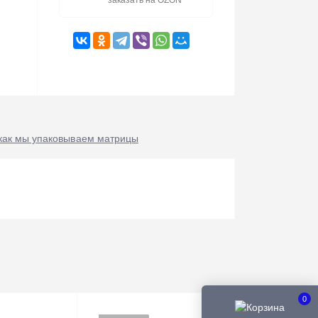
заказать на OZON
как мы упаковываем матрицы
0