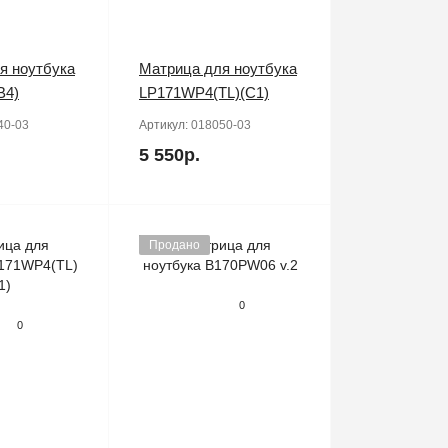
я ноутбука
Матрица для ноутбука
B4)
LP171WP4(TL)(C1)
40-03
Артикул:
018050-03
5 550р.
Продано
0
0