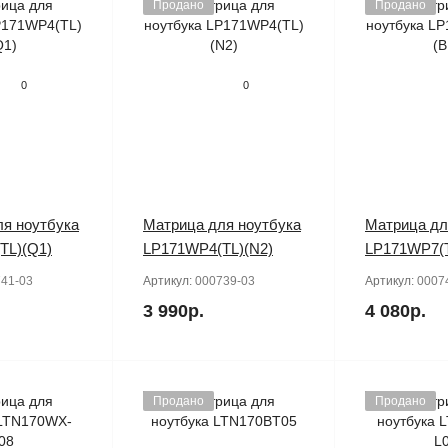
Продано
Продано
0
0
я ноутбука
Матрица для ноутбука
Матрица дл
TL)(Q1)
LP171WP4(TL)(N2)
LP171WP7(T
41-03
Артикул:
000739-03
Артикул:
0007
3 990р.
4 080р.
Продано
Продано