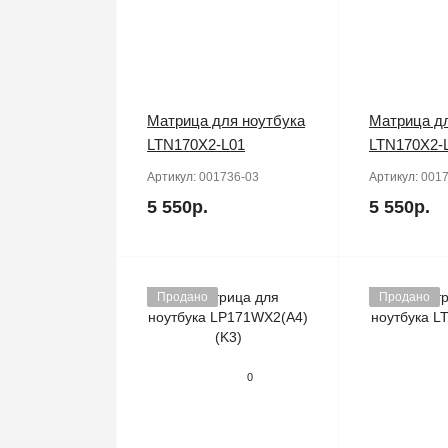
Матрица для ноутбука
Матрица дл
LTN170X2-L01
LTN170X2-
Артикул:
001736-03
Артикул:
0017
5 550р.
5 550р.
Продано
Продано
0