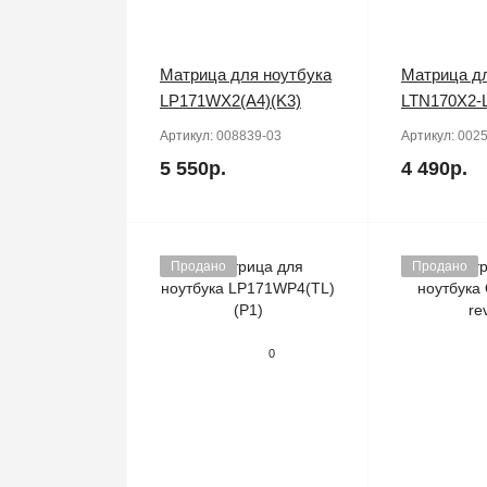
Матрица для ноутбука
Матрица дл
LP171WX2(A4)(K3)
LTN170X2-
Артикул:
008839-03
Артикул:
0025
5 550р.
4 490р.
Продано
Продано
0