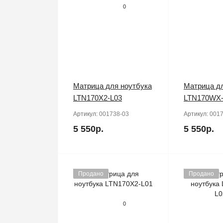
0
Матрица для ноутбука
Матрица дл
LTN170X2-L03
LTN170WX-
Артикул:
001738-03
Артикул:
0017
5 550р.
5 550р.
Продано
Продано
0