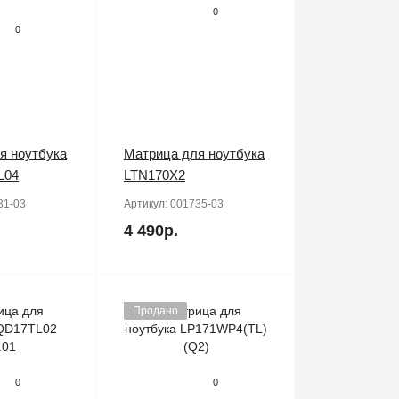
0
0
я ноутбука
Матрица для ноутбука
L04
LTN170X2
31-03
Артикул:
001735-03
4 490р.
Продано
0
0