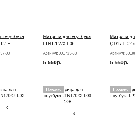
я ноутбука
Матрица для ноутбука
Матрица дл
L02-H
LTN170WX-L06
QD17TL02 r
37-03
Артикул:
001733-03
Артикул:
0018
5 550р.
5 550р.
Продано
Продано
0
0