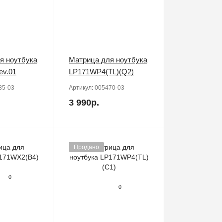
я ноутбука
Матрица для ноутбука
ev.01
LP171WP4(TL)(Q2)
85-03
Артикул:
005470-03
3 990р.
Продано
0
0