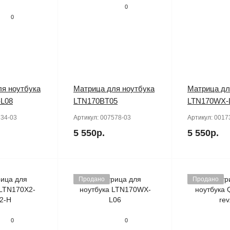
0
0
я ноутбука
Матрица для ноутбука
Матрица дл
L08
LTN170BT05
LTN170WX-
34-03
Артикул:
007578-03
Артикул:
0017
5 550р.
5 550р.
Продано
Продано
0
0