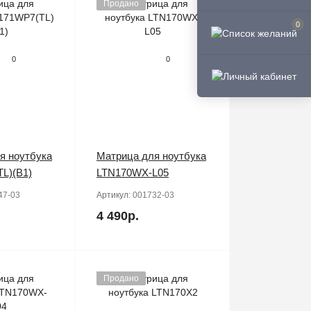
Продано
0
0
0
я ноутбука
Матрица для ноутбука
L)(B1)
LTN170WX-L05
47-03
Артикул:
001732-03
4 490р.
Продано