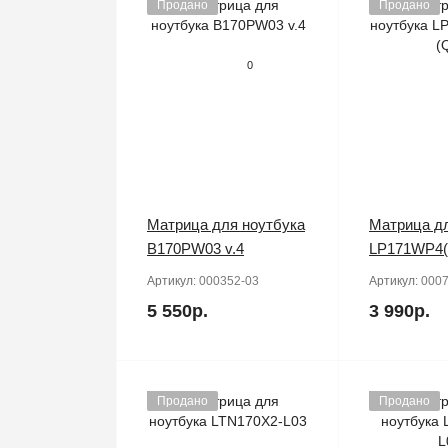
Продано
Продано
0
Матрица для ноутбука
Матрица дл
B170PW03 v.4
LP171WP4(
Артикул:
000352-03
Артикул:
0007
5 550р.
3 990р.
Продано
Продано