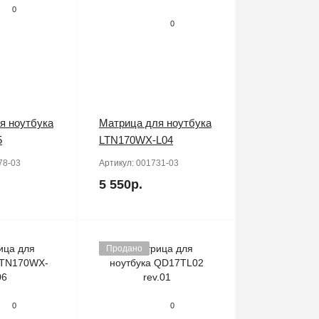
0
0
я ноутбука
Матрица для ноутбука
5
LTN170WX-L04
78-03
Артикул:
001731-03
5 550р.
Продано
0
0