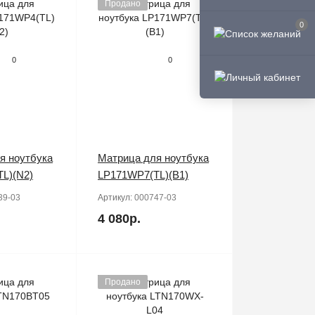
Продано
0
0
0
я ноутбука
Матрица для ноутбука
L)(N2)
LP171WP7(TL)(B1)
39-03
Артикул:
000747-03
4 080р.
Продано