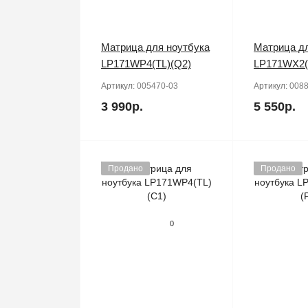
Матрица для ноутбука
Матрица дл
LP171WP4(TL)(Q2)
LP171WX2(
Артикул:
005470-03
Артикул:
0088
3 990р.
5 550р.
Продано
Продано
0