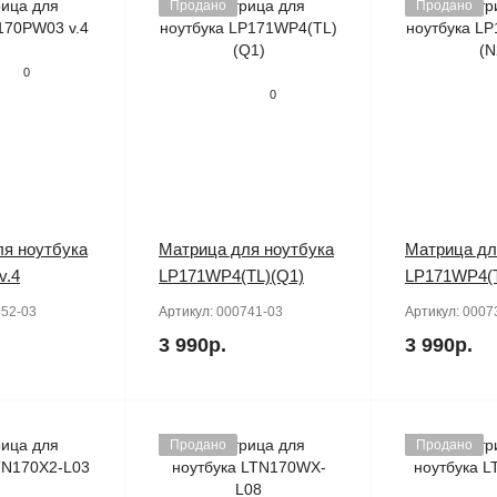
Продано
Продано
0
0
я ноутбука
Матрица для ноутбука
Матрица дл
v.4
LP171WP4(TL)(Q1)
LP171WP4(T
52-03
Артикул:
000741-03
Артикул:
0007
3 990р.
3 990р.
Продано
Продано