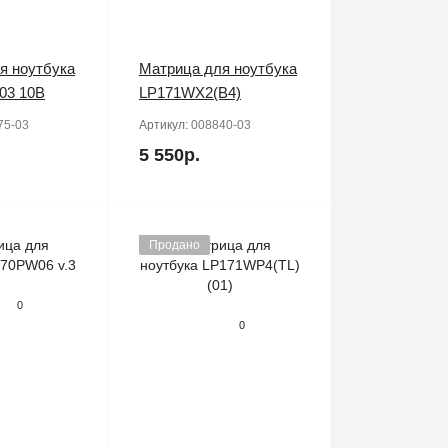
я ноутбука
Матрица для ноутбука
03 10B
LP171WX2(B4)
75-03
Артикул:
008840-03
5 550р.
Продано
0
0