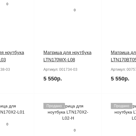
0
0
я ноутбука
Матрица для ноутбука
Матрица дл
L03
LTN170WX-L08
LTN170BT0
38-03
Артикул:
001734-03
Артикул:
0075
5 550р.
5 550р.
Продано
Продано
0
0