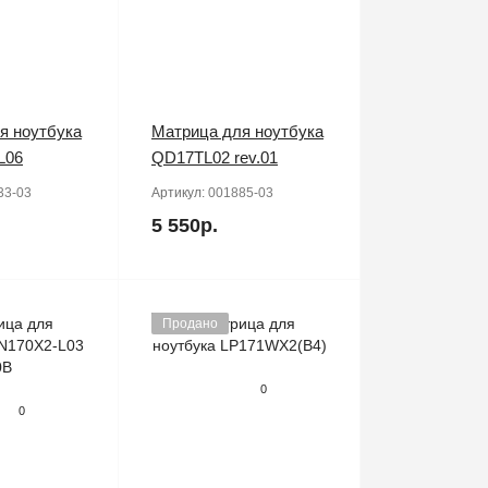
я ноутбука
Матрица для ноутбука
L06
QD17TL02 rev.01
33-03
Артикул:
001885-03
5 550р.
Продано
0
0