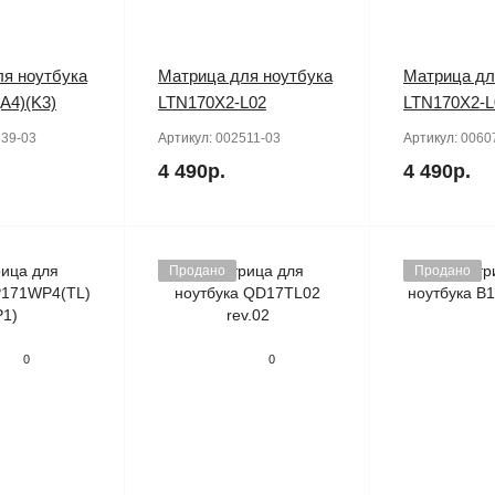
я ноутбука
Матрица для ноутбука
Матрица дл
A4)(K3)
LTN170X2-L02
LTN170X2-L
39-03
Артикул:
002511-03
Артикул:
0060
4 490р.
4 490р.
Продано
Продано
0
0