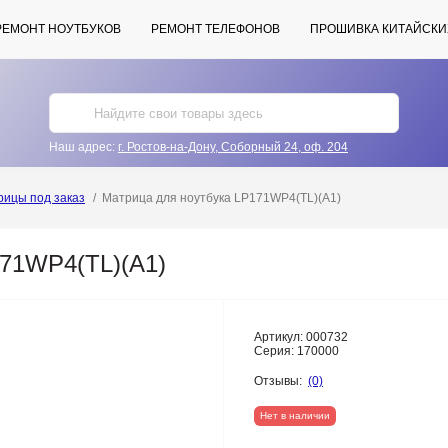
РЕМОНТ НОУТБУКОВ
РЕМОНТ ТЕЛЕФОНОВ
ПРОШИВКА КИТАЙСКИ
Наш адрес:
г. Ростов-на-Дону, Соборный 24, оф. 204
рицы под заказ
Матрица для ноутбука LP171WP4(TL)(A1)
171WP4(TL)(A1)
Артикул:
000732
Серия:
170000
Отзывы:
(0)
Нет в наличии