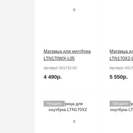
0
Матрица для ноутбука
Матрица дл
LTN170WX-L05
LTN170X2-
Артикул:
001732-03
Артикул:
0017
4 490р.
5 550р.
Продано
Продано
0