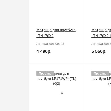
Матрица для ноутбука
Матрица дл
LTN170X2
LTN170X2-
Артикул:
001735-03
Артикул:
0017
4 490р.
5 550р.
Продано
Продано
0