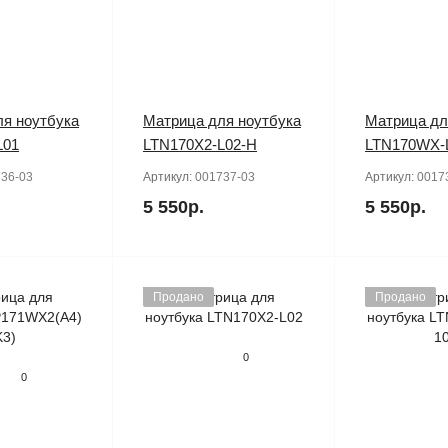
я ноутбука
Матрица для ноутбука
Матрица дл
L01
LTN170X2-L02-H
LTN170WX-
36-03
Артикул:
001737-03
Артикул:
0017
5 550р.
5 550р.
Продано
Продано
0
0