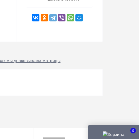
заказать на OZON
как мы упаковываем матрицы
0